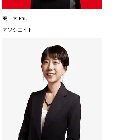
秦 大 PhD
アソシエイト