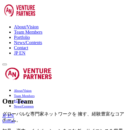
About/Vision
Team Members
Portfolio
News/Contents
Contact
JP
EN
About/Vision
Team Members
Our Team
Portfolio
News/Contents
グローバルな専門家ネットワークを 擁す、経験豊富なコア
JP
EN
チーム。
Contact