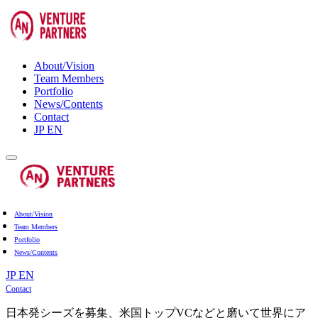
About/Vision
Team Members
Portfolio
News/Contents
Contact
JP
EN
About/Vision
Team Members
Portfolio
News/Contents
JP
EN
Contact
日本発シーズを募集、米国トップVCなどと磨いて世界にア