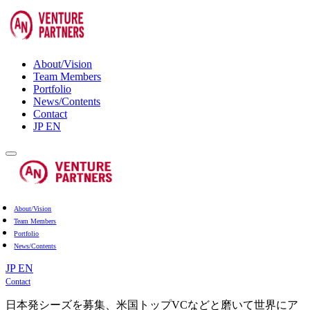
About/Vision
Team Members
Portfolio
News/Contents
Contact
JP
EN
About/Vision
Team Members
Portfolio
News/Contents
JP
EN
Contact
日本発シーズを募集、米国トップVCなどと磨いて世界にア