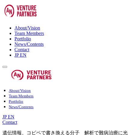
About/Vision
Team Members
Portfolio
News/Contents
Contact
JP
EN
About/Vision
Team Members
Portfolio
News/Contents
JP
EN
Contact
遺伝情報、コピペで書き換える分子 解析で難病治療に光