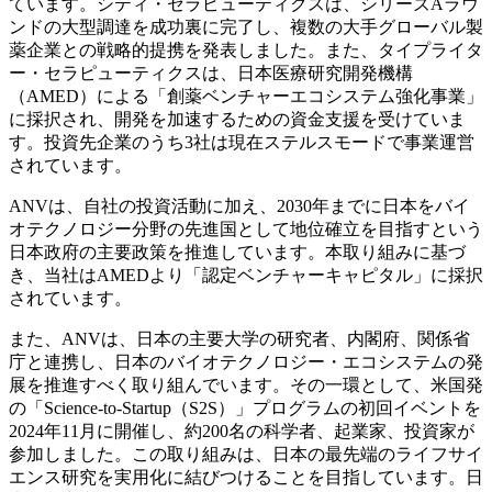
ています。シティ・セラピューティクスは、シリーズAラウ
ンドの大型調達を成功裏に完了し、複数の大手グローバル製
薬企業との戦略的提携を発表しました。また、タイプライタ
ー・セラピューティクスは、日本医療研究開発機構
（AMED）による「創薬ベンチャーエコシステム強化事業」
に採択され、開発を加速するための資金支援を受けていま
す。投資先企業のうち3社は現在ステルスモードで事業運営
されています。
ANVは、自社の投資活動に加え、2030年までに日本をバイ
オテクノロジー分野の先進国として地位確立を目指すという
日本政府の主要政策を推進しています。本取り組みに基づ
き、当社はAMEDより「認定ベンチャーキャピタル」に採択
されています。
また、ANVは、日本の主要大学の研究者、内閣府、関係省
庁と連携し、日本のバイオテクノロジー・エコシステムの発
展を推進すべく取り組んでいます。その一環として、米国発
の「Science-to-Startup（S2S）」プログラムの初回イベントを
2024年11月に開催し、約200名の科学者、起業家、投資家が
参加しました。この取り組みは、日本の最先端のライフサイ
エンス研究を実用化に結びつけることを目指しています。日