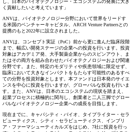
し、日本のバイオテクノロジー・エコシステムの発展に大き
く貢献したいと考えています」
ANVは、バイオテクノロジー分野において世界をリードす
る米国のベンチャーキャピタル、ARCH Venture Partnersとの
提携のもと2022年に設立されました。
ANVは、コンセプト実証（PoC）前から更に進んだ臨床段階
まで、幅広い開発ステージの企業への投資を行います。投資
対象はアカデミア発、大手製薬企業からのスピンアウト、ま
たはその両方を組み合わせたバイオテクノロジーおよび関連
分野です。また、特定のモダリティや疾患領域に限定せず、
臨床において大きなインパクトをもたらす可能性のあるすべ
ての分野を投資対象とします。本ファンドは日本発のサイエ
ンスを中心に投資を行いますが、グローバルな投資も行いま
す。また、ANVは、日本のエコシステムの現状を踏まえ、
起業プロセスに積極的に関与し、創業者と二人三脚でグロー
バルなバイオテクノロジー企業への成長を目指します。
現在までに、キャパシティ・バイオ、タイプライター・セラ
ピューティクス、シティ・セラピューティクス、インブリ
ア・ファーマシューティカルズをはじめ、7社に投資を行っ