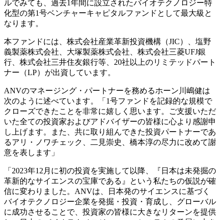
ルでみても、過去1年間に設立されたバイオテクノロジー特
化型の第1号ベンチャーキャピタルファンドとして最大級と
なります。
本ファンドには、株式会社産業革新投資機構（JIC）、塩野
義製薬株式会社、大塚製薬株式会社、株式会社三菱UFJ銀
行、株式会社三井住友銀行等、20社以上のリミテッドパート
ナー（LP）が出資しています。
ANVのマネージング・パートナーを務めるホーン川嶋健は
次のように述べています。「1号ファンドを記録的な規模で
クローズできたことを非常に嬉しく思います。ご支援いただ
いた全ての投資家およびアドバイザーの皆様に心より感謝申
し上げます。また、共に取り組んできた投資パートナーであ
るアリ・ノワチェック、二見崇史、橋本淳の尽力に改めて謝
意を表します」
「2023年12月に初の投資を実施して以降、『日本は未発掘の
革新的なサイエンスの宝庫である』という私たちの仮説が確
信に変わりました。ANVは、日本発のサイエンスに基づく
バイオテクノロジー企業を発掘・投資・育成し、グローバル
に成功させることで、投資家の皆様に大きなリターンを提供