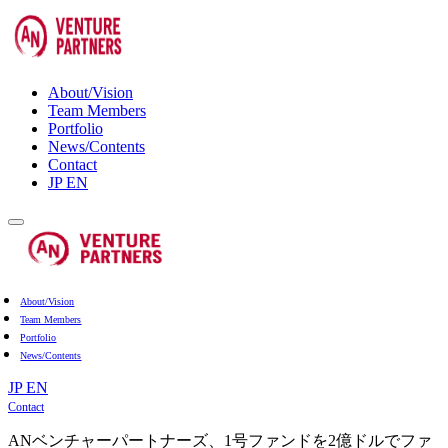
About/Vision
Team Members
Portfolio
News/Contents
Contact
JP
EN
About/Vision
Team Members
Portfolio
News/Contents
JP
EN
Contact
ANベンチャーパートナーズ、1号ファンドを2億ドルでファ