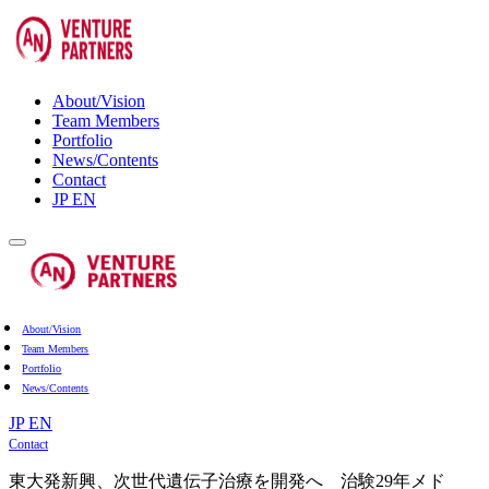
About/Vision
Team Members
Portfolio
News/Contents
Contact
JP
EN
About/Vision
Team Members
Portfolio
News/Contents
JP
EN
Contact
東大発新興、次世代遺伝子治療を開発へ 治験29年メド